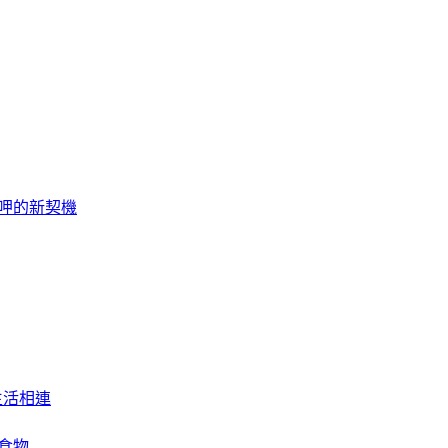
騙呷的新契機
生活相連
玩食物