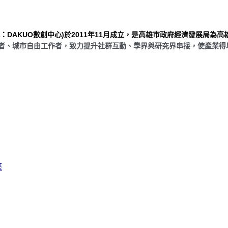
（簡稱：DAKUO數創中心)於
2011
年
11
月成立，是
高雄市政府經濟發展局為高
業者、城市自由工作者，致力提升社群互動、學界與研究界串接，使產業得
座