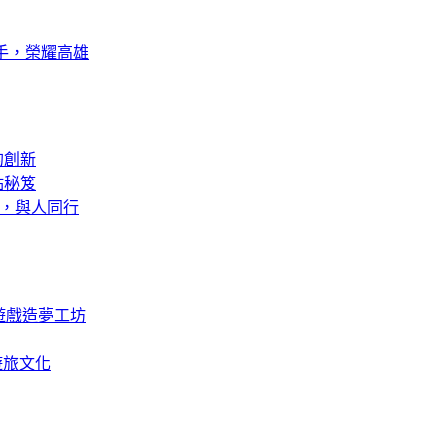
競高手，榮耀高雄
的創新
點秘笈
實境，與人同行
，遊戲造夢工坊
遊旅文化