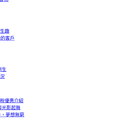
有生趣
握你的客戶
創生
狀況
租稅優惠介紹
，與光影起舞
動手，夢想無窮