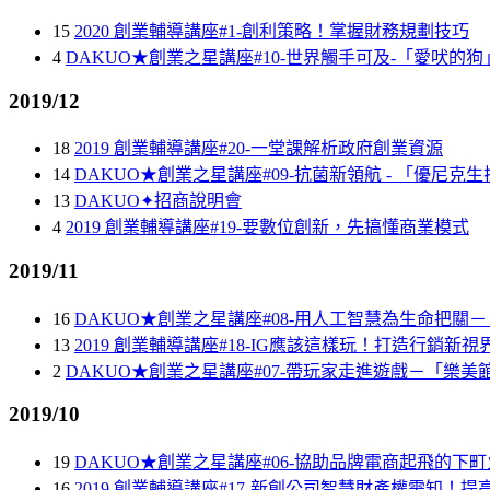
15
2020 創業輔導講座#1-創利策略！掌握財務規劃技巧
4
DAKUO★創業之星講座#10-世界觸手可及-「愛吠的
2019/12
18
2019 創業輔導講座#20-一堂課解析政府創業資源
14
DAKUO★創業之星講座#09-抗菌新領航 - 「優尼
13
DAKUO✦招商說明會
4
2019 創業輔導講座#19-要數位創新，先搞懂商業模式
2019/11
16
DAKUO★創業之星講座#08-用人工智慧為生命把
13
2019 創業輔導講座#18-IG應該這樣玩！打造行銷新視
2
DAKUO★創業之星講座#07-帶玩家走進遊戲－「樂
2019/10
19
DAKUO★創業之星講座#06-協助品牌電商起飛的下町
16
2019 創業輔導講座#17-新創公司智慧財產權需知！