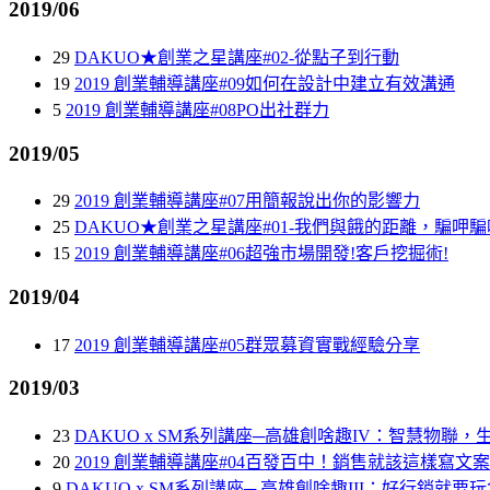
2019/06
29
DAKUO★創業之星講座#02-從點子到行動
19
2019 創業輔導講座#09如何在設計中建立有效溝通
5
2019 創業輔導講座#08PO出社群力
2019/05
29
2019 創業輔導講座#07用簡報說出你的影響力
25
DAKUO★創業之星講座#01-我們與餓的距離，騙呷
15
2019 創業輔導講座#06超強市場開發!客戶挖掘術!
2019/04
17
2019 創業輔導講座#05群眾募資實戰經驗分享
2019/03
23
DAKUO x SM系列講座─高雄創啥趣IV：智慧物聯，
20
2019 創業輔導講座#04百發百中！銷售就該這樣寫文案
9
DAKUO x SM系列講座─ 高雄創啥趣III：好行銷就要