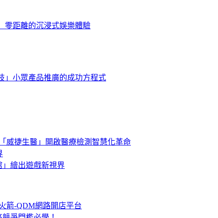
狗」零距離的沉浸式娛樂體驗
克生技」小眾產品推廣的成功方程式
關－「威捷生醫」開啟醫療檢測智慧化革命
界
美館」繪出遊戲新視界
火箭-QDM網路開店平台
提高競爭門檻必學！