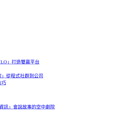
ULO」打造雙贏平台
學院」從程式社群到公司
技巧
崴資訊」會說故事的空中劇院