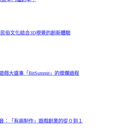
」－民俗文化結合3D視覺的創新體驗
戲大盛事「BitSummit」的燦爛過程
的聲音：「有病制作」遊戲創業的從０到１