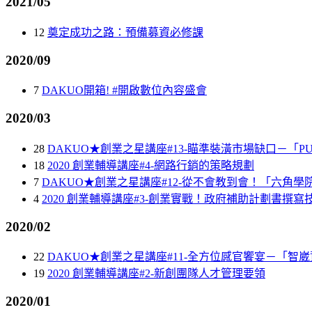
2021/05
12
奠定成功之路：預備募資必修課
2020/09
7
DAKUO開箱! #開啟數位內容盛會
2020/03
28
DAKUO★創業之星講座#13-瞄準裝潢市場缺口－「P
18
2020 創業輔導講座#4-網路行銷的策略規劃
7
DAKUO★創業之星講座#12-從不會教到會！「六角
4
2020 創業輔導講座#3-創業實戰！政府補助計劃書撰寫
2020/02
22
DAKUO★創業之星講座#11-全方位感官饗宴－「智
19
2020 創業輔導講座#2-新創團隊人才管理要領
2020/01