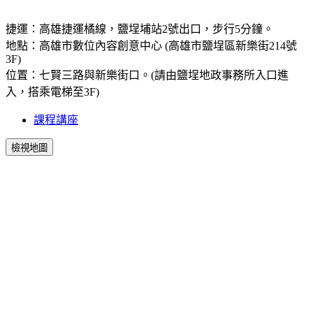
捷運：高雄捷運橘線，鹽埕埔站2號出口，步行5分鐘。
地點：高雄市數位內容創意中心 (高雄市鹽埕區新樂街214號
3F)
位置：七賢三路與新樂街口。(請由鹽埕地政事務所入口進
入，搭乘電梯至3F)
課程講座
檢視地圖