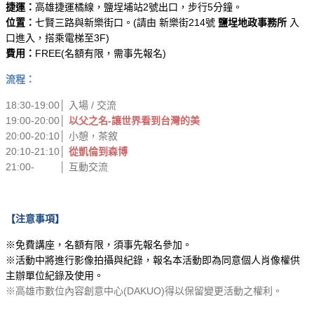
捷運：
高雄捷運橘線，鹽埕埔站2號出口，步行5分鐘。
位置：
七賢三路與新樂街口。(請由 新樂街214號
鹽埕地政事務所
入
口進入，搭乘電梯至3F)
費用：
FREE(名額有限，需事先報名)
流程：
18:30-​19:​00│ 入場 / 交流
​​19:​00-​20:00│
​​​​​以父之名-讓世界看到台灣的美
20:00-20:10│ 小憩，茶敘
​​20:10-​21:10│
從凱倫到森博
​​21:00- │ 互動交流​
【注意事項】
※免費講座，名額有限，須事先報名參加。
※活動中將進行影像拍攝與紀錄，報名本活動即為同意個人肖像權供
主辦單位紀錄及使用。
※高雄市數位內容創意中心(DAKUO)得以保留變更活動之權利。