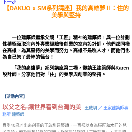
下一步
【DAKUO x SM系列講座】我的高雄夢Ⅱ
：住的
美學與堅持
一位建築師繼承父親「工匠」精神的建築師，與一位計劃
性積極汲取海內外專業經驗後創業的室內設計師，他們都同樣
在高雄，為其堅持的美學而努力
。高雄不是嘸人才，而他們也
為自己架了最棒的舞台！
「我的高雄夢」系列講座第二場，邀請王建築師與Karen
設計師，分享他們對「住」的美學與創業的堅持。
【活動內容】
以父之名-讓世界看到台灣的美
王啟圳
／ 王家建築師事
務所
建築師
直到40歲才出來創業的王啟圳建築師，一直都以身為鐵匠和木匠的兒
子為榮，他為感念父親的栽培，及發揮父親的「工匠精神」，將事務