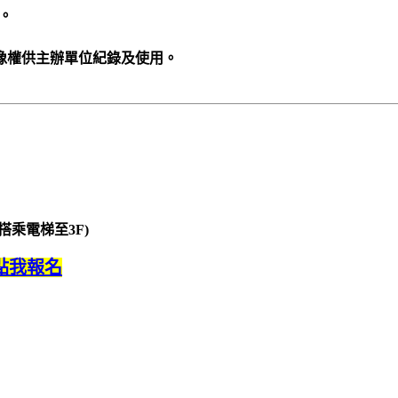
。
像權供主辦單位紀錄及使用。
乘電梯至3F)
點我報名