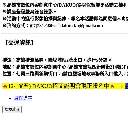
※高雄市數位內容創意中心(DAKUO)得以保留變更活動之權利
※講座全程嚴禁錄音錄影。
※活動中將進行影像拍攝與紀錄，報名本活動即為同意個人肖
※洽詢方式：(07)531-6806／ dakuo.kh@gmail.com
【交通資訊】
捷運：高雄捷運橘線，鹽埕埔站2號出口，步行5分鐘。
地點：高雄市數位內容創意中心 (高雄市鹽埕區新樂街214號3F)
位置：七賢三路與新樂街口。(請由鹽埕地政事務所入口進入，搭
🔥
12/13(五) DAKUO招商說明會現正報名中
🔥
→
課程講座
檢視地圖