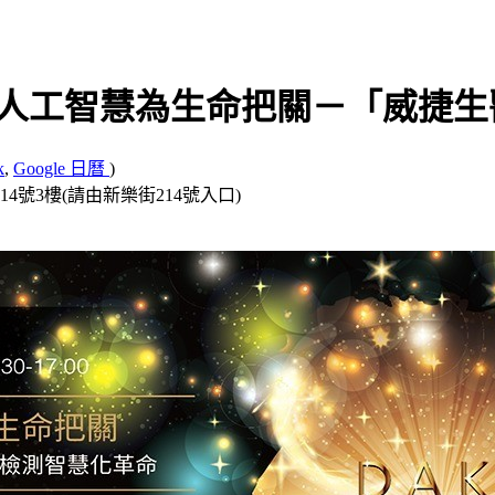
8-用人工智慧為生命把關－「威捷
k
,
Google 日曆
)
4號3樓(請由新樂街214號入口)