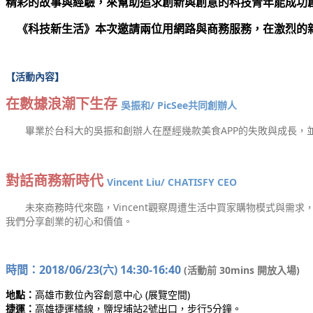
精彩的故事與經驗，來幫助追求創新與創意的科技青年能成功
《科技新生活》本次邀請兩位用網路與商務服務，在激烈的
【活動內容】
在數據浪潮下生存
吳振和/ PicSee共同創辦人
畢業於台科大的吳振和創辦人在歷經幾款美食APP的失敗與成長，並
對話商務新時代
Vincent Liu/ CHATISFY CEO
未來商務時代來臨，Vincent觀察周遭生活中買家購物模式與需求，
我們分享創業的初心和價值。
時間：2018/06/23(六) 14:30-16:40
(活動前 30mins 開放入場)
地點：
高雄市數位內容創意中心 (展覽空間)
捷運：
高雄捷運橘線，鹽埕埔站2號出口，步行5分鐘。