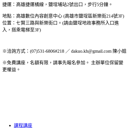
捷運：高雄捷運橘線，鹽埕埔站2號出口，步行5分鐘。
地點：高雄數位內容創意中心 (高雄市鹽埕區新樂街214號3F)
位置：七賢三路與新樂街口。(請由鹽埕地政事務所入口進
入，搭乘電梯至3F)
※洽詢方式：(07)531-6806#218 ／ dakuo.kh@gmail.com 陳小姐
※免費講座，名額有限，請事先報名參加。 主辦單位保留變
更權益。
課程講座