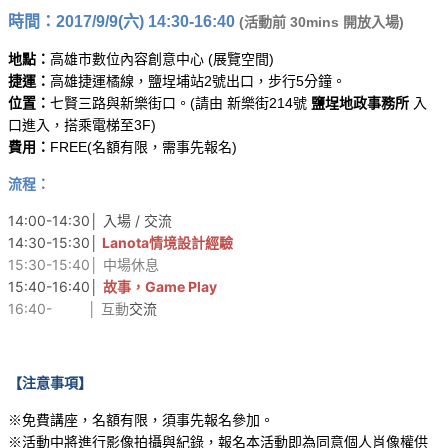
時間：2017/9/9(六
) 14:30-16:40
(活動前 30mins 開放入場)
地點：
高雄市數位內容創意中心 (展覽空間)
捷運：
高雄捷運橘線，鹽埕埔站2號出口，步行5分鐘。
位置：
七賢三路與新樂街口。(請由 新樂街214號
鹽埕地政事務所
入
口進入，搭乘電梯至3F)
費用：
FREE(名額有限，需事先報名)
流程：
14:00-14:30│ 入場 / 交流
14:30-15:30│
Lanota情境設計經驗
15:30-15:40│ 中場休息
15:40-16:40│
故事，Game Play
16:40- │ 互動
交流
【注意事項】
※免費講座，名額有限，須事先報名參加。
※活動中將進行影像拍攝與紀錄，報名本活動即為同意個人肖像權供