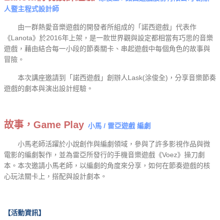
人暨主程式設計師
由一群熱愛音樂遊戲的開發者所組成的「諾西遊戲」代表作
《Lanota》於2016年上架，是一款世界觀與設定都相當有巧思的音樂
遊戲，藉由結合每一小段的節奏關卡、串起遊戲中每個角色的故事與
冒險。
本次講座邀請到「諾西遊戲」創辦人Lask(涂俊全)，分享音樂節奏
遊戲的劇本與演出設計經驗。
故事，Game Play
小馬 / 雷亞遊戲 編劇
小馬老師活躍於小說創作與編劇領域，參與了許多影視作品與微
電影的編劇製作，並為雷亞所發行的手機音樂遊戲《Voez》操刀劇
本。本次邀請小馬老師，以編劇的角度來分享，如何在節奏遊戲的核
心玩法關卡上，搭配與設計劇本。
【活動資訊】