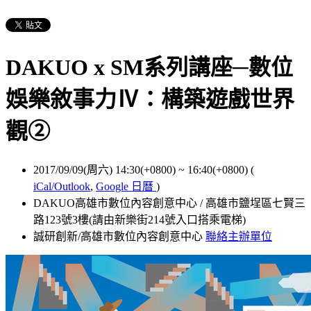
DAKUO x SM系列講座─數位
娛樂敘事力Ⅳ：構築遊戲世界
觀②
2017/09/09(周六) 14:30(+0800)
~
16:40(+0800)
(
iCal/Outlook
,
Google 日曆
)
DAKUO高雄市數位內容創意中心 / 高雄市鹽埕區七賢三
路123號3樓(請由新樂街214號入口搭乘電梯)
誠研創新/高雄市數位內容創意中心
聯絡主辦單位