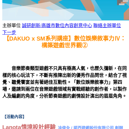
主辦單位
誠研創新/高雄市數位內容創意中心
聯絡主辦單位
下一步
【DAKUO x SM系列講座】
數位娛樂敘事力Ⅳ：
構築遊戲世界觀②​
音樂節奏類型遊戲不只具有極高人氣，也歷久彌新，在同
樣的核心玩法下，不斷有推陳出新的優秀作品問世，結合了視
覺、聽覺饗宴並有著絕佳互動性。「數位娛樂敘事力」第四
場，邀請到兩位在音樂遊戲領域有實戰經驗的創作者，以製作
人及編劇的角度，分析節奏遊戲的劇情設計演出的眉眉角角。
【活動內容】
Lanota情境設計經驗
凃俊全 / 諾西遊戲股份有限公司 創辦