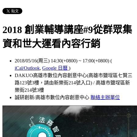
2018 創業輔導講座#9從群眾集
資和世大運看內容行銷
2018/05/16(周三) 14:30(+0800)
~
17:00(+0800)
(
iCal/Outlook
,
Google 日曆
)
DAKUO高雄市數位內容創意中心(高雄市鹽埕區七賢三
路123號3樓，請由新樂街214號入口) / 高雄市鹽埕區新
樂街214號3樓
誠研創新/高雄市數位內容創意中心
聯絡主辦單位